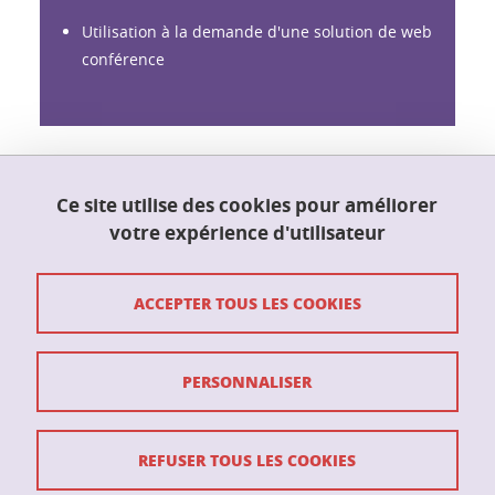
Utilisation à la demande d'une solution de web
conférence
Partager sur Facebook
Partager sur LinkedIn
Partager
Ce site utilise des cookies pour améliorer
votre expérience d'utilisateur
Mis à jour le 24 juin 2022
ACCEPTER TOUS LES COOKIES
PERSONNALISER
Crédits
Mentions légales
REFUSER TOUS LES COOKIES
Données personnelles