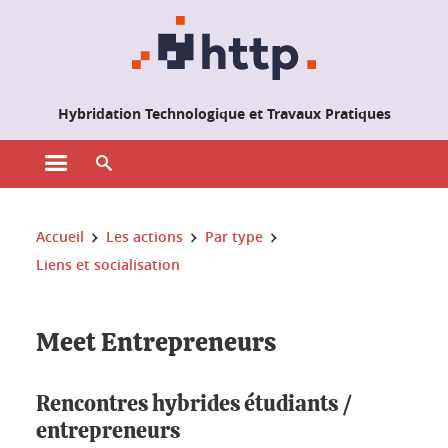
Gestion des cookies
Hybridation Technologique et Travaux Pratiques
Ouvrir le menu principal
Ouvrir le moteur de recherche
Vous êtes ici :
Accueil
Les actions
Par type
Liens et socialisation
Meet Entrepreneurs
Rencontres hybrides étudiants /
entrepreneurs