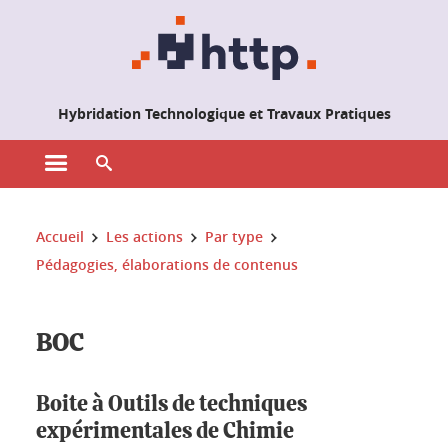
Gestion des cookies
Hybridation Technologique et Travaux Pratiques
Ouvrir le menu principal
Ouvrir le moteur de recherche
Vous êtes ici :
Accueil
Les actions
Par type
Pédagogies, élaborations de contenus
BOC
Boite à Outils de techniques
expérimentales de Chimie